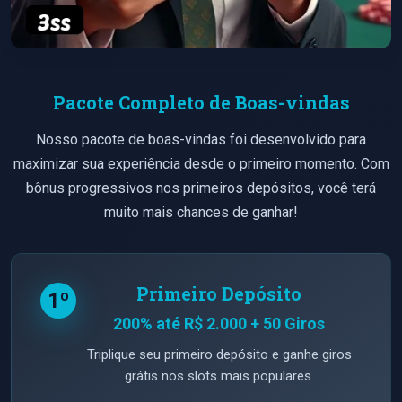
Pacote Completo de Boas-vindas
Nosso pacote de boas-vindas foi desenvolvido para
maximizar sua experiência desde o primeiro momento. Com
bônus progressivos nos primeiros depósitos, você terá
muito mais chances de ganhar!
Primeiro Depósito
1º
200% até R$ 2.000 + 50 Giros
Triplique seu primeiro depósito e ganhe giros
grátis nos slots mais populares.