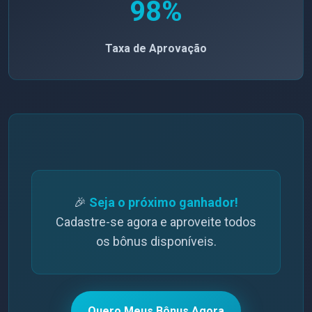
98%
Taxa de Aprovação
🎉
Seja o próximo ganhador!
Cadastre-se agora e aproveite todos
os bônus disponíveis.
Quero Meus Bônus Agora