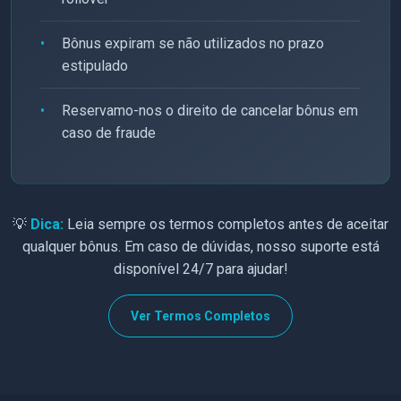
Bônus expiram se não utilizados no prazo
estipulado
Reservamo-nos o direito de cancelar bônus em
caso de fraude
💡
Dica:
Leia sempre os termos completos antes de aceitar
qualquer bônus. Em caso de dúvidas, nosso suporte está
disponível 24/7 para ajudar!
Ver Termos Completos