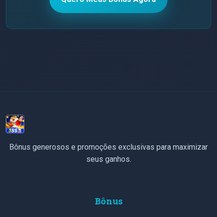
Bônus generosos e promoções exclusivas para maximizar
seus ganhos.
Bônus