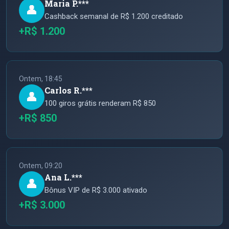
Maria P.***
👤
Cashback semanal de R$ 1.200 creditado
+R$ 1.200
Ontem, 18:45
Carlos R.***
👤
100 giros grátis renderam R$ 850
+R$ 850
Ontem, 09:20
Ana L.***
👤
Bônus VIP de R$ 3.000 ativado
+R$ 3.000