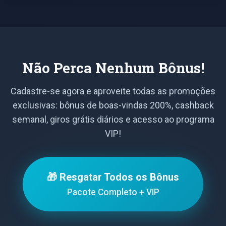
Não Perca Nenhum Bônus!
Cadastre-se agora e aproveite todas as promoções
exclusivas: bônus de boas-vindas 200%, cashback
semanal, giros grátis diários e acesso ao programa
VIP!
🎁 Resgatar Todos os Bônus
Pacote Completo + VIP