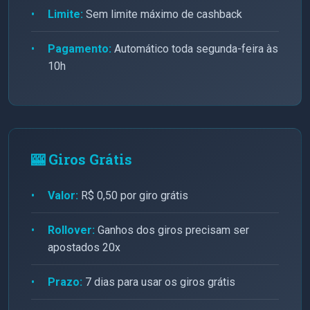
Limite:
Sem limite máximo de cashback
Pagamento:
Automático toda segunda-feira às
10h
🎰 Giros Grátis
Valor:
R$ 0,50 por giro grátis
Rollover:
Ganhos dos giros precisam ser
apostados 20x
Prazo:
7 dias para usar os giros grátis