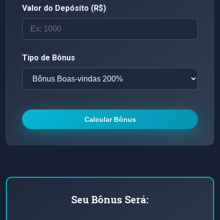
Valor do Depósito (R$)
Tipo de Bônus
Calcular Bônus
Seu Bônus Será: