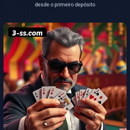
desde o primeiro depósito