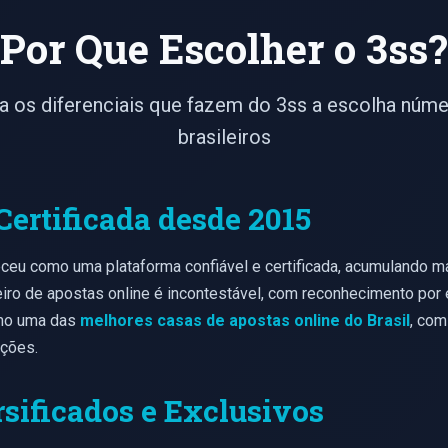
Por Que Escolher o 3ss?
a os diferenciais que fazem do 3ss a escolha núme
brasileiros
Certificada desde 2015
eceu como uma plataforma confiável e certificada, acumulando 
eiro de apostas online é incontestável, com reconhecimento por
omo uma das
melhores casas de apostas online do Brasil
, com
ações.
sificados e Exclusivos