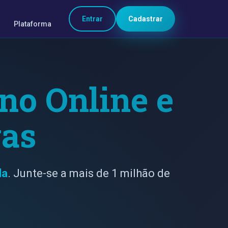
Entrar
Cadastrar
Plataforma
ino Online e
vas
da
. Junte-se a mais de 1 milhão de