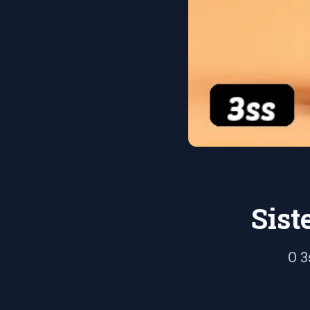
Sis
O 3