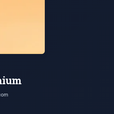
mium
 com