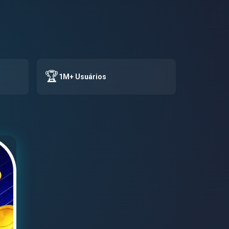
🏆
1M+ Usuários