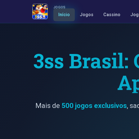
JOGOS
Início
Jogos
Cassino
Jog
3ss Brasil:
Ap
Mais de
500 jogos exclusivos
, s